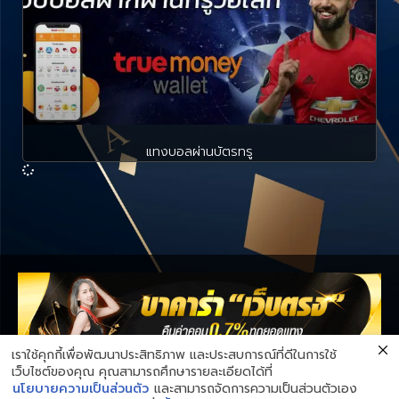
แทงบอลผ่านบัตรทรู
เราใช้คุกกี้เพื่อพัฒนาประสิทธิภาพ และประสบการณ์ที่ดีในการใช้
เว็บไซต์ของคุณ คุณสามารถศึกษารายละเอียดได้ที่
รวมข่าวสาร วงการพนัน คาสิโนออนไลน์ สล็อต แทงบอล
บาคาร่า ufabet
นโยบายความเป็นส่วนตัว
และสามารถจัดการความเป็นส่วนตัวเอง
อัพเดทข่าวสารทุกวัน 24 ชั่วโมง