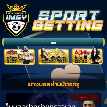
แทงบอลผ่านบัตรทรู
แทงบอลออนไลน์