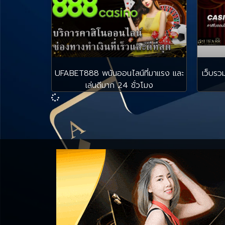
UFABET888 พนันออนไลน์ที่มาแรง และ
เว็บรว
เล่นดีมาก 24 ชั่วโมง