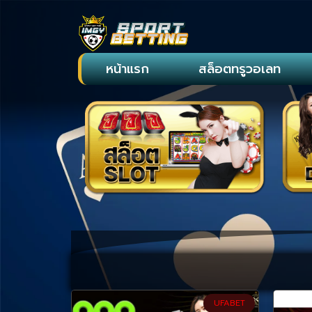
หน้าแรก
สล็อตทรูวอเลท
UFABET