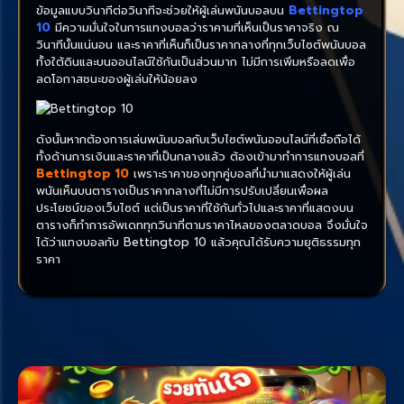
ข้อมูลแบบวินาทีต่อวินาทีจะช่วยให้ผู้เล่นพนันบอลบน
Bettingtop
10
มีความมั่นใจในการแทงบอลว่าราคามที่เห็นเป็นราคาจริง ณ
วินาทีนั้นแน่นอน และราคาที่เห็นก็เป็นราคากลางที่ทุกเว็บไซต์พนันบอล
ทั้งใต้ดินและบนออนไลน์ใช้กันเป็นส่วนมาก ไม่มีการเพิ่มหรือลดเพื่อ
ลดโอกาสชนะของผู้เล่นให้น้อยลง
ดังนั้นหากต้องการเล่นพนันบอลกับเว็บไซต์พนันออนไลน์ที่เชื่อถือได้
ทั้งด้านการเงินและราคาที่เป็นกลางแล้ว ต้องเข้ามาทำการแทงบอลที่
Bettingtop 10
เพราะราคาของทุกคู่บอลที่นำมาแสดงให้ผู้เล่น
พนันเห็นบนตารางเป็นราคากลางที่ไม่มีการปรับเปลี่ยนเพื่อผล
ประโยชน์ของเว็บไซต์ แต่เป็นราคาที่ใช้กันทั่วไปและราคาที่แสดงบน
ตารางก็ทำการอัพเดททุกวินาที่ตามราคาไหลของตลาดบอล จึงมั่นใจ
ได้ว่าแทงบอลกับ Bettingtop 10 แล้วคุณได้รับความยุติธรรมทุก
ราคา