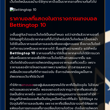
เว็บไซต์พนันบอลนำมาใช้ทุกราคาจึงเป็นราคากลางที่ทราบกันทั่วไป
ราคาบอลที่แสดงในตารางการแทงบอล
Bettingtop 10
จะขึ้นอยู่กับเจ้าของเว็บไซต์เป็นคนกำหนด แต่ว่าปกติแล้วราคาบอลที่
ใช้กันอยู่ทั่วไปจะมีราคากลางที่ตั้งไว้สำหรับให้เว็บไซต์และโต๊ะบอลนำ
ไปใช้ในเป็นราคาบอลในการลงเดิมพันของผู้แทงบอล ซึ่งบางเว็บไซต์
จะทำการบวกหรือลบราคากลางได้ ขึ้นอยู่กับความพอใจ แต่สำหรับ
Bettingtop 10
ราคาบอลที่นำมาใช้เป็นราคากลางไม่ได้มีการบวก
เพิ่มหรือลดราคาลงเพื่อให้ทางเว็บไซต์มีโอกาสชนะมากขึ้น และ
เว็บไซต์ยังมีระบบการอัพเดทข้อมูลของราคาบอลที่รวดเร็ว เพราะ
ราคาบอลจะมีการไหลตามสภาพความพร้อม ข่าวสารและความ
เคลื่อนไหวของทีมที่ทำการแข่งขัน ซึ่งการอัพเดทข้อมูลเป็นการ
อัพเดทแบบวินาทีต่อวินาที
ทำให้การ
แทงบอล
ของผู้เล่นบอลทุกคนได้ราคาที่เป็นปัจจุบัน ไม่ใช่บน
หน้าจอแสดงราคาหนึ่ง พอลงแทงจริงปรากฏว่าราคาที่แสดงในใบ
บิลเป็นอีกราคาหนึ่ง เพราะการอัพเดทข้อมูลขนตารางบอลช้าทำให้
ข้อมูลที่นักพนันบอลเห็นเป็นข้อมูลเมื่อหนึ่งนาทีที่แล้ว ไม่ใช้ข้อมูล ณ
ปัจจุบันที่ทำการลงเดิมพัน เพราะราคาที่เปลี่ยนไปอาจจะทำให้ผลการ
แพ้ชนะในการแทงบอลก็อาจเปลี่ยนไปตามไปด้วย ดังนั้นการอัพเดท