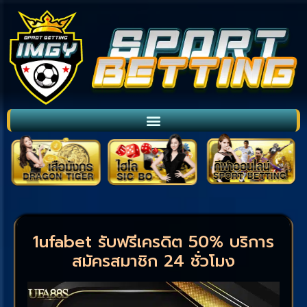
1ufabet รับฟรีเครดิต 50% บริการ
สมัครสมาชิก 24 ชั่วโมง