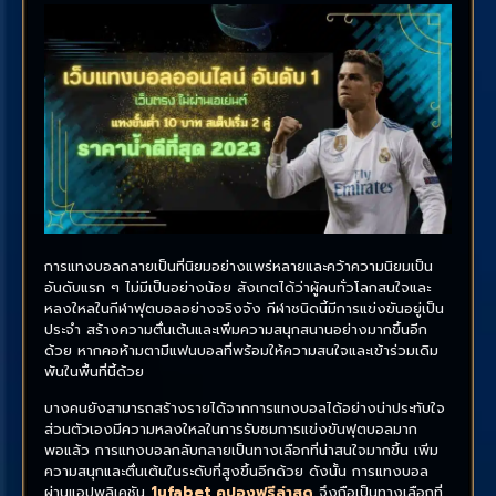
การแทงบอลกลายเป็นที่นิยมอย่างแพร่หลายและคว้าความนิยมเป็น
อันดับแรก ๆ ไม่มีเป็นอย่างน้อย สังเกตได้ว่าผู้คนทั่วโลกสนใจและ
หลงใหลในกีฬาฟุตบอลอย่างจริงจัง กีฬาชนิดนี้มีการแข่งขันอยู่เป็น
ประจำ สร้างความตื่นเต้นและเพิ่มความสนุกสนานอย่างมากขึ้นอีก
ด้วย หากคอห้ามตามีแฟนบอลที่พร้อมให้ความสนใจและเข้าร่วมเดิม
พันในพื้นที่นี้ด้วย
บางคนยังสามารถสร้างรายได้จากการแทงบอลได้อย่างน่าประทับใจ
ส่วนตัวเองมีความหลงใหลในการรับชมการแข่งขันฟุตบอลมาก
พอแล้ว การแทงบอลกลับกลายเป็นทางเลือกที่น่าสนใจมากขึ้น เพิ่ม
ความสนุกและตื่นเต้นในระดับที่สูงขึ้นอีกด้วย ดังนั้น การแทงบอล
ผ่านแอปพลิเคชัน
1ufabet คูปองฟรีล่าสุด
จึงถือเป็นทางเลือกที่