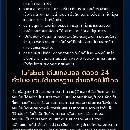
การทำรายการเงิน.
ราคาและอัตราจ่าย: ควรเปรียบเทียบราคาและอัตราจ่ายที่
เว็บไซต์ต่างๆ มีการนำเสนอ เพื่อให้คุณทราบถึงราคาที่ดีที่สุด
และอัตราการจ่ายที่คุ้มค่า.
บริการลูกค้า: เว็บที่ดีควรมีบริการลูกค้าที่สามารถตอบข้อ
สงสัยและช่วยเหลือคุณได้อย่างรวดเร็วและมีคุณภาพ.
โปรโมชั่นและโบนัส: สำหรับผู้เล่นใหม่หรือผู้เล่นที่กำลังสนใจเข้า
ร่วม, ควรตรวจสอบว่าเว็บไซต์มีโปรโมชั่นและโบนัสสำหรับ
การเล่นแรกหรือไม่.
การเล่นผ่านมือถือ: ตรวจสอบว่าเว็บไซต์มีแอปพลิเคชันหรือ
ระบบที่สามารถเล่นผ่านมือถือได้หรือไม่ เนื่องจากการเล่นผ่าน
มือถือมีความสะดวกสบายมากขึ้น.
1ufabet เล่นแทงบอล ตลอด 24
ชั่วโมง เว็บได้มาตรฐาน จ่ายจริงไม่มีโกง
ด้วยข้อมูลเหล่านี้ คุณจะสามารถทำความรู้จักและเข้าใจเว็บแทงบอล
ออนไลน์ได้อย่างมีประสิทธิภาพ นี่เป็นขั้นตอนที่สำคัญในการเลือกเว็บ
ที่เหมาะสมกับความต้องการและความสนใจของคุณในการเดิมพันบอล
ออนไลน์ความต้องการในการสัมผัสบรรยากาศและความรู้สึกใหม่ใน
ชีวิตประจำวันนั้นเป็นสิ่งที่หลายคนกำลังมองหา เว็บแทงบอล
ออนไลน์เป็นทางเลือกที่ช่วยสร้างประสบการณ์ใหม่และการ
เปลี่ยนแปลงที่น่าตื่นเต้น ไม่ว่าจะเป็นการลองรูปแบบใหม่ของการเล่น