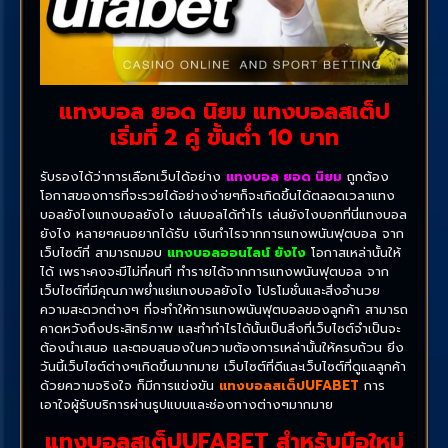
แทงบอล ยอด นิยม แทงบอลสเต็ป
เริ่มที่ 2 คู่ ขั้นต่ำ 10 บาท
รับรองได้ว่าการเลือกเว็บได้อย่าง
แทงบอล ยอด นิยม
ถูกต้อง
โอกาสของการที่จะรวยได้อย่างง่ายๆก็จะเกิดขึ้นได้ตลอดเวลาแทง
บอลยังไงแทงบอลยังไง เล่นบอลได้กำไร เล่นยังไงบอกที่นี่แทงบอล
ยังไง หลายๆคนอยากได้รับ เงินกำไรจากการแทงพนันฟุตบอล จาก
เว็บไซต์ที่ สามารถมอบ
แทงบอลออนไลน์ ยังไง
โอกาสเหล่านั้นให้
ได้ เพราะคงจะมีไม่กี่คนที่ ทำรายได้จากการแทงพนันฟุตบอล จาก
เว็บไซต์ที่มีคุณภาพย่ำแย่แทงบอลยังไง โปรโมชั่นและสิ่งอำนวย
ความสะดวกต่างๆ ที่จะทำให้การแทงพนันฟุตบอลของลูกค้า สามารถ
คาดหวังถึงประสิทธิภาพ และทำกำไรได้นั้นเป็นสิ่งที่เว็บไซต์จำเป็นจะ
ต้องนำเสนอ และตอบสนองในความต้องการเหล่านั้นให้ครบถ้วน ยิ่ง
วันนี้เว็บไซต์ต่างๆเกิดขึ้นมากมาย เว็บไซต์ที่ดีและเว็บไซต์ที่ดูแลลูกค้า
ด้วยความจริงใจ ก็มีการแข่งขัน
แทงบอลสเต็ปUFABET
การ
เอาใจผู้รับบริการผ่านรูปแบบและช่องทางต่างๆมากมาย
แทงบอลสเต็ปUFABET สำหรับมือใหม่