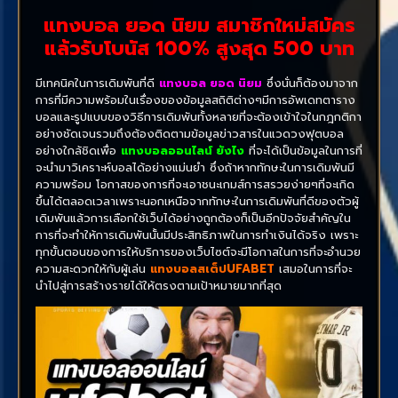
แทงบอล ยอด นิยม สมาชิกใหม่สมัคร
แล้วรับโบนัส 100% สูงสุด 500 บาท
มีเทคนิคในการเดิมพันที่ดี
แทงบอล ยอด นิยม
ซึ่งนั่นก็ต้องมาจาก
การที่มีความพร้อมในเรื่องของข้อมูลสถิติต่างๆมีการอัพเดทตาราง
บอลและรูปแบบของวิธีการเดิมพันทั้งหลายที่จะต้องเข้าใจในกฎกติกา
อย่างชัดเจนรวมถึงต้องติดตามข้อมูลข่าวสารในแวดวงฟุตบอล
อย่างใกล้ชิดเพื่อ
แทงบอลออนไลน์ ยังไง
ที่จะได้เป็นข้อมูลในการที่
จะนำมาวิเคราะห์บอลได้อย่างแม่นยำ ซึ่งถ้าหากทักษะในการเดิมพันมี
ความพร้อม โอกาสของการที่จะเอาชนะเกมส์การสรวยง่ายๆที่จะเกิด
ขึ้นได้ตลอดเวลาเพราะนอกเหนือจากทักษะในการเดิมพันที่ดีของตัวผู้
เดิมพันแล้วการเลือกใช้เว็บได้อย่างถูกต้องก็เป็นอีกปัจจัยสำคัญใน
การที่จะทำให้การเดิมพันนั้นมีประสิทธิภาพในการทำเงินได้จริง เพราะ
ทุกขั้นตอนของการให้บริการของเว็บไซต์จะมีโอกาสในการที่จะอำนวย
ความสะดวกให้กับผู้เล่น
แทงบอลสเต็ปUFABET
เสมอในการที่จะ
นำไปสู่การสร้างรายได้ให้ตรงตามเป้าหมายมากที่สุด