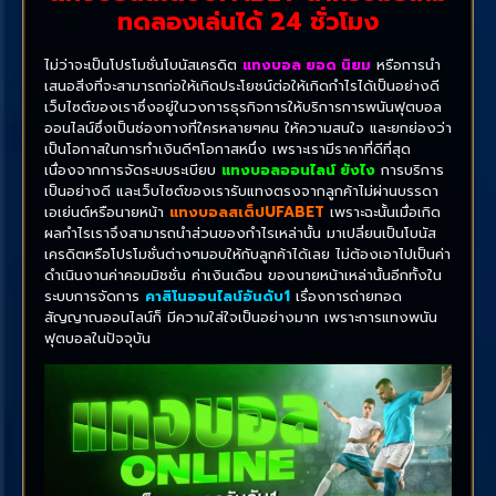
ทดลองเล่นได้ 24 ชั่วโมง
ไม่ว่าจะเป็นโปรโมชั่นโบนัสเครดิต
แทงบอล ยอด นิยม
หรือการนำ
เสนอสิ่งที่จะสามารถก่อให้เกิดประโยชน์ต่อให้เกิดกำไรได้เป็นอย่างดี
เว็บไซต์ของเราซึ่งอยู่ในวงการธุรกิจการให้บริการการพนันฟุตบอล
ออนไลน์ซึ่งเป็นช่องทางที่ใครหลายๆคน ให้ความสนใจ และยกย่องว่า
เป็นโอกาสในการทำเงินดีๆโอกาสหนึ่ง เพราะเรามีราคาที่ดีที่สุด
เนื่องจากการจัดระบบระเบียบ
แทงบอลออนไลน์ ยังไง
การบริการ
เป็นอย่างดี และเว็บไซต์ของเรารับแทงตรงจากลูกค้าไม่ผ่านบรรดา
เอเย่นต์หรือนายหน้า
แทงบอลสเต็ปUFABET
เพราะฉะนั้นเมื่อเกิด
ผลกำไรเราจึงสามารถนำส่วนของกำไรเหล่านั้น มาเปลี่ยนเป็นโบนัส
เครดิตหรือโปรโมชั่นต่างๆมอบให้กับลูกค้าได้เลย ไม่ต้องเอาไปเป็นค่า
ดำเนินงานค่าคอมมิชชั่น ค่าเงินเดือน ของนายหน้าเหล่านั้นอีกทั้งใน
ระบบการจัดการ
คาสิโนออนไลน์อันดับ1
เรื่องการถ่ายทอด
สัญญาณออนไลน์ก็ มีความใส่ใจเป็นอย่างมาก เพราะการแทงพนัน
ฟุตบอลในปัจจุบัน