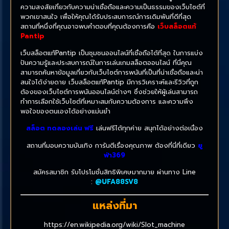
ความสงสัยเกี่ยวกับความน่าเชื่อถือและความเป็นธรรมของเว็บไซต์ที่
พวกเขาสนใจ เพื่อให้คุณได้รับประสบการณ์การเดิมพันที่ดีที่สุด
สถานที่หนึ่งที่คุณอาจพบคำตอบที่คุณต้องการคือ
เว็บสล็อตแท้
Pantip
เว็บสล็อตแท้Pantip เป็นชุมชนออนไลน์ที่เชื่อถือได้ที่สุด ในการแบ่ง
ปันความรู้และประสบการณ์ในการเล่นเกมสล็อตออนไลน์ ที่นี่คุณ
สามารถค้นหาข้อมูลเกี่ยวกับเว็บไซต์การพนันที่เป็นที่น่าเชื่อถือและน่า
สนใจได้ง่ายดาย เว็บสล็อตแท้Pantip มีการวิเคราะห์และรีวิวที่ถูก
ต้องของเว็บไซต์การพนันออนไลน์ต่างๆ ซึ่งช่วยให้ผู้เล่นสามารถ
ทำการเลือกใช้เว็บไซต์ที่เหมาะสมกับความต้องการ และความพึง
พอใจของตนเองได้อย่างแม่นยำ
สล็อต ทดลองเล่น ฟรี
เล่นฟรีได้ทุกค่าย สนุกได้อย่างต่อเนื่อง
สถานที่มอบความบันเทิง การันตีเรื่องคุณภาพ ต้องที่นี่ที่เดียว
ยู
ฟ่า369
สมัครสมาชิก รับโปรโมชั่นสิทธิพิเศษมากมาย ผ่านทาง Line
:
@UFA88SV8
แหล่งที่มา
https://en.wikipedia.org/wiki/Slot_machine