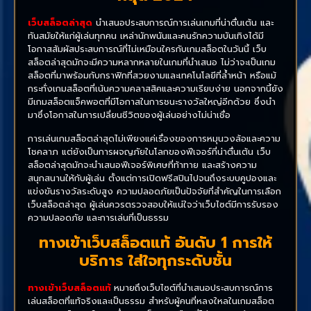
เว็บสล็อตล่าสุด
นำเสนอประสบการณ์การเล่นเกมที่น่าตื่นเต้น และ
ทันสมัยให้แก่ผู้เล่นทุกคน เหล่านักพนันและคนรักความบันเทิงได้มี
โอกาสสัมผัสประสบการณ์ที่ไม่เหมือนใครกับเกมสล็อตในวันนี้ เว็บ
สล็อตล่าสุดมักจะมีความหลากหลายในเกมที่นำเสนอ ไม่ว่าจะเป็นเกม
สล็อตที่มาพร้อมกับกราฟิกที่สวยงามและเทคโนโลยีที่ล้ำหน้า หรือแม้
กระทั่งเกมสล็อตที่เน้นความคลาสสิคและความเรียบง่าย นอกจากนี้ยัง
มีเกมสล็อตแจ็คพอตที่มีโอกาสในการชนะรางวัลใหญ่อีกด้วย ซึ่งนำ
มาซึ่งโอกาสในการเปลี่ยนชีวิตของผู้เล่นอย่างไม่น่าเชื่อ
การเล่นเกมสล็อตล่าสุดไม่เพียงแค่เรื่องของการหมุนวงล้อและความ
โชคลาภ แต่ยังเป็นการผจญภัยในโลกของฟีเจอร์ที่น่าตื่นเต้น เว็บ
สล็อตล่าสุดมักจะนำเสนอฟีเจอร์พิเศษที่ท้าทาย และสร้างความ
สนุกสนานให้กับผู้เล่น ตั้งแต่การเปิดฟรีสปินไปจนถึงระบบคูปองและ
แข่งขันรางวัลระดับสูง ความปลอดภัยเป็นปัจจัยที่สำคัญในการเลือก
เว็บสล็อตล่าสุด ผู้เล่นควรตรวจสอบให้แน่ใจว่าเว็บไซต์มีการรับรอง
ความปลอดภัย และการเล่นที่เป็นธรรม
ทางเข้าเว็บสล็อตแท้ อันดับ 1 การให้
บริการ ใส่ใจทุกระดับชั้น
ทางเข้าเว็บสล็อตแท้
หมายถึงเว็บไซต์ที่นำเสนอประสบการณ์การ
เล่นสล็อตที่แท้จริงและเป็นธรรม สำหรับผู้คนที่หลงใหลในเกมสล็อต