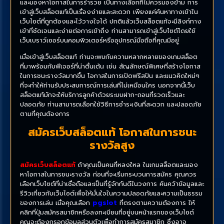
และมองหาโอกาสในการร่ำรวย เป็นทางเลือกที่ไม่ควรมองข้าม การ
เข้าสู่เว็บสล็อตแท้เป็นเรื่องง่ายและสะดวก เพียงแค่ค้นหาทางเข้าใน
เว็บไซต์ที่ถูกต้องและไว้วางใจได้ ปกติแล้วเว็บสล็อตแท้จะมีลิงก์ทาง
เข้าที่ชัดเจนและง่ายต่อการเข้าถึง ท่านสามารถเข้าสู่เว็บไซต์โดยใช้
เว็บเบราว์เซอร์บนคอมพิวเตอร์หรืออุปกรณ์มือถือที่คุณมีอยู่
เมื่อเข้าสู่เว็บสล็อตแท้ ท่านจะพบกับความหลากหลายของเกมสล็อต
ที่มาพร้อมกับฟีเจอร์ที่น่าตื่นเต้น เช่น สัญลักษณ์พิเศษที่สร้างโอกาส
ในการชนะรางวัลมากขึ้น โอกาสในการเปิดฟรีสปิน และแนวคิดใหม่ๆ
ที่จะทำให้ท่านรับประสบการณ์การเล่นที่ไม่เหมือนใคร นอกจากนี้เว็บ
สล็อตแท้มักจะให้บริการลูกค้าด้วยระบบฝาก-ถอนที่รวดเร็วและ
ปลอดภัย ท่านสามารถเลือกใช้วิธีการชำระเงินที่สะดวก และปลอดภัย
ตามที่คุณต้องการ
สมัครเว็บสล็อตแท้ โอกาสในการชนะ
รางวัลสูง
สมัครเว็บสล็อตแท้
ถ้าคุณเป็นคนที่หลงใหล ในเกมสล็อตและมอง
หาโอกาสในการชนะรางวัล ก่อนที่จะเริ่มกระบวนการสมัคร คุณควร
เลือกเว็บไซต์ที่น่าเชื่อถือและเป็นที่รู้จักกันดีในวงการ ค้นคว้าข้อมูลและ
รีวิวเกี่ยวกับเว็บไซต์เพื่อให้มั่นใจในความปลอดภัยและความเป็นธรรม
ของการเล่น เมื่อคุณเลือก
pgslot
ที่ตรงตามความต้องการ ให้
คลิกที่ปุ่มสมัครสมาชิกหรือลงทะเบียนที่อยู่บนหน้าแรกของเว็บไซต์
คุณจะต้องกรอกข้อมูลส่วนตัวเพื่อทำการสมัครสมาชิก ซึ่งอาจ