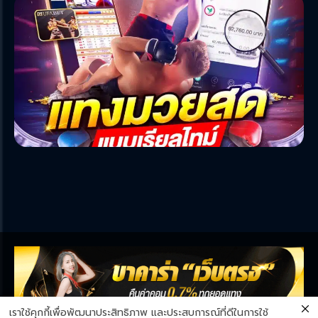
เราใช้คุกกี้เพื่อพัฒนาประสิทธิภาพ และประสบการณ์ที่ดีในการใช้