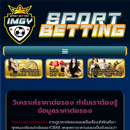
วิเคราะห์ราคาต่อรอง ทำไมเราต้องรู้
ข้อมูลราคาต่อรอง
วิเคราะห์ราคาต่อรอง
การดูราคาต่อรองบอลเป็นเรื่องสำคัญที่เรา
ทุกคนจะต้องเล่าเรียนเอาไว้ให้ดี เหตุเพราะราคาบอลจะเป็นตัวแปลว่า