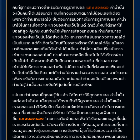
คนที่รู้ทางแนวทางสำหรับในการดูราคาบอล
แทงบอลต่อ
ค่าน้ำนั้น
จะเป็นคนที่ได้เปรียบกว่า คนที่แทงบอลปกติมากไม่น้อยเลยทีเดียว
เพราะว่าท่านสามารถใช้ ขั้นตอนการแนวทางในการดูราคาบอล ค่าน้ำ
มาใช้ในการเลือกว่าจะแทงบอลผ่านเว็บไหนดี ถ้าเว็บไหนที่ตีราคาให้
บอลที่สูง คุ้มกับเงินที่ท่านใช้เพื่อการเสี่ยงแทงบอล ท่านก็สามารถ
แทงบอลผ่านเว็บนั้นได้อย่างมั่นใจ สามารถทำเงินจากวงการบอลได้
เป็นอันมาก แต่ถ้าเกิดเว็บไหนที่ไม่อาจจะตีราคาให้บอลได้คุ้ม เมื่อเอา
มาคิดผลตอบแทนที่จะได้แล้วไม่คุ้มเสี่ยง ทำให้ท่านเสียเปรียบในการ
เข้ามาแทงบอลออนไลน์ ท่านก็สามารถหลีกเลี่ยงไม่ไปใช้บริการผ่าน
เว็บนั้นได้ เนื่องจากยังมีเว็บอีกมากมายหลายเว็บ ที่ท่านสามารถ
เข้าไปใช้บริการแทงบอลทำเงิน ไม่มีความจำเป็นที่ต้องแทงเพียงแต่
ในเว็บไซต์นี้เว็บเดียว แต่ถ้าท่านไม่ทราบว่าจะเอาราคาบอล มาคำนวณ
เพื่อหาเงินในการแทงบอลยังไง แน่นอนว่าท่านจะเสียเปรียบเพราะว่า
ท่านไม่รู้ว่าเว็บจะจ่ายเงินให้คุ้มกับที่ท่านเสี่ยงไหม
แน่นอนว่าในตอนนี้ทุกคนรู้กันแล้ว ใช่ไหมว่าวิธีดูกรคาบอล ค่าน้ำนั้น
จะต้องทำยังไง เมื่อทุกคนได้ทราบถึงวิธีดูราคาบอล ค่าน้ำกันแล้ว
เราจะขอแนะนำวิธีเพิ่มอีก ที่จะช่วยให้แก่ท่านหาจังหวะเด็ดในการแทง
บอล ที่จะช่วยเพิ่มจังหวะให้ท่าน ได้รับเงินตอบแทนสูงเพิ่มมาก
ขึ้น
แทงบอลรอง
โดยการเดิมพันบอลเพื่อได้เงินตอบแทนสูงขึ้นนั้น
เราควรต้องเน้นเลือกจังหวะที่มีการตีราคาให้บอลสูงๆโดยตอนที่ราคา
บอลสูงรวมทั้งคุ้มสมควรแก่การเดิมพันที่สุดก็คือในช่วงเวลาที่เว็บ
เปิดให้เราวางเดิมพันใหม่ๆเนื่องจากว่ายังไม่ค่อยมีคนมาพนันกันเยอะ