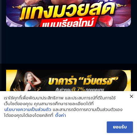
เราใช้คุกกี้เพื่อพัฒนาประสิทธิภาพ และประสบการณ์ที่ดีในการใช้
เว็บไซต์ของคุณ คุณสามารถศึกษารายละเอียดได้ที่
รวมข่าวสาร วงการพนัน คาสิโนออนไลน์ สล็อต แทงบอล
บาคาร่า ufabet
นโยบายความเป็นส่วนตัว
และสามารถจัดการความเป็นส่วนตัวเอง
อัพเดทข่าวสารทุกวัน 24 ชั่วโมง
ได้ของคุณได้เองโดยคลิกที่
ตั้งค่า
Contact Us
About us
privacy policy
ยอมรับ