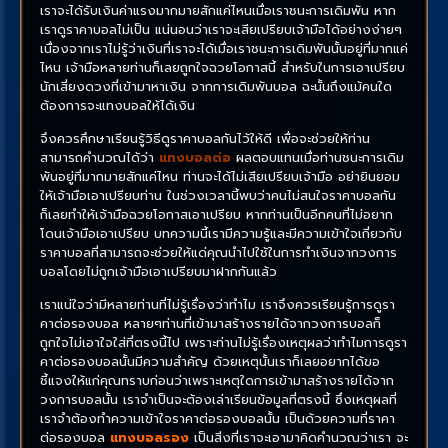
เราจะได้รับเงินค่าแรงมากมายสักแค่ไหนเมื่อเราชนะการเดิมพัน หาก
เราดูราคาบอลไม่เป็น แน่นอนว่าเราจะเสียเปรียบเจ้ามือได้อย่างง่ายๆ
เนื่องจากเราไม่รู้ว่าเงินที่เราจะได้เมื่อเราชนะการเดิมพันนั้นอยู่ที่มากแค่
ไหน เจ้ามือหลายท่านก็เลยถูกใจฉวยโอกาสนี้ สำหรับในการเอาเปรียบ
นักเสี่ยงดวงที่เข้ามาหาเงิน จากการเดิมพันบอล ฉะนั้นถึงแม้คนใด
ต้องการจะแทงบอลให้ได้เงิน
จึงควรศึกษาเรียนรู้วิธีดูราคาบอลกันไว้ให้ดี เพื่อจะช่วยให้ท่าน
สามารถคำนวณได้ว่า
แทงบอลต่อ
ผลตอบแทนเมื่อท่านชนะการเดิม
พันอยู่ที่มากมายสักแค่ไหน ท่านจะได้ไม่เสียเปรียบเจ้ามือ อย่ายินยอม
ให้เจ้ามือเอาเปรียบท่าน ในช่วงเวลานี้พบว่าคนไม่สนใจราคาบอลกัน
ก็เลยทำให้เจ้ามือฉวยโอกาสเอาเปรียบ หากท่านเป็นอีกคนที่ไม่อยาก
โดนเจ้ามือเอาเปรียบ บทความนี้เรามีความรู้และมีความเข้าใจเกี่ยวกับ
ราคาบอลที่สามารถจะช่วยให้แด่คุณนำไปใช้ในการทำเงินจากวงการ
บอลโดยไม่ถูกเจ้ามือเอาเปรียบมาฝากกันแล้ว
เราแน่ใจว่ามีหลายท่านที่ไม่รู้เรื่องว่าทำไม เราจึงควรเรียนรู้การดูรา
คาต่อรองบอล หลายๆท่านที่เข้ามาสร้างรายได้จากวงการบอลก็
ถูกใจไม่เอาใจใส่ที่ตรงนี้ไป เพราะท่านไม่รู้เรื่องเหตุผลว่าทำไมการดูรา
คาต่อรองบอลนั้นมีความสำคัญ ด้วยเหตุนั้นเราก็เลยอยากได้ขอ
ชี้แจงให้แก่คุณทราบก่อนว่าเพราะเหตุใดการเข้ามาสร้างรายได้จาก
วงการบอลนั้น เราจำเป็นจะต้องเล่าเรียนข้อมูลที่ตรงนี้ ซึ่งเหตุผลที่
เราจำต้องทำความเข้าใจราคาต่อรองบอลนั้น เป็นด้วยความที่ราคา
ต่อรองบอล
แทงบอลรอง
เป็นสิ่งที่เราจะเอามาคิดคำนวณว่าเรา จะ