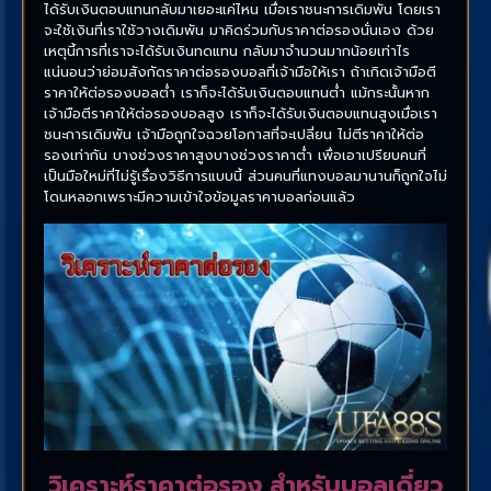
ได้รับเงินตอบแทนกลับมาเยอะแค่ไหน เมื่อเราชนะการเดิมพัน โดยเรา
จะใช้เงินที่เราใช้วางเดิมพัน มาคิดร่วมกับราคาต่อรองนั่นเอง ด้วย
เหตุนี้การที่เราจะได้รับเงินทดแทน กลับมาจำนวนมากน้อยเท่าไร
แน่นอนว่าย่อมสังกัดราคาต่อรองบอลที่เจ้ามือให้เรา ถ้าเกิดเจ้ามือตี
ราคาให้ต่อรองบอลต่ำ เราก็จะได้รับเงินตอบแทนต่ำ แม้กระนั้นหาก
เจ้ามือตีราคาให้ต่อรองบอลสูง เราก็จะได้รับเงินตอบแทนสูงเมื่อเรา
ชนะการเดิมพัน เจ้ามือถูกใจฉวยโอกาสที่จะเปลี่ยน ไม่ตีราคาให้ต่อ
รองเท่ากัน บางช่วงราคาสูงบางช่วงราคาต่ำ เพื่อเอาเปรียบคนที่
เป็นมือใหม่ที่ไม่รู้เรื่องวิธีการแบบนี้ ส่วนคนที่แทงบอลมานานก็ถูกใจไม่
โดนหลอกเพราะมีความเข้าใจข้อมูลราคาบอลก่อนแล้ว
วิเคราะห์ราคาต่อรอง สำหรับบอลเดี่ยว