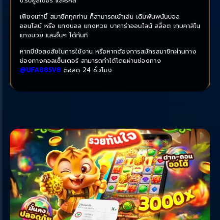
6.รับยูสเซอร์ และรหัส
เพียงเท่านี้ สมาชิกทุกท่าน ก็สามารถเข้าเล่น เดิมพันพนันบอล
ออนไลน์ หรือ แทงบอล แทงหวย บาคาร่าออนไลน์ สล็อต เกมคาสิโน
แทงมวย และอื่นๆ ได้ทันที
หากมีข้อสงสัยในการใช้งาน หรือหากต้องการสมัครสมาชิกผ่านทาง
ช่องทางคอลเซ็นเตอร์ สามารถทำได้โดยผ่านช่องทาง
@UFA88SV8
ตอลด 24 ชั่วโมง