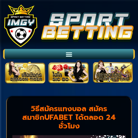
วิธีสมัครแทงบอล สมัคร
สมาชิกUFABET ได้ตลอด 24
ชั่วโมง