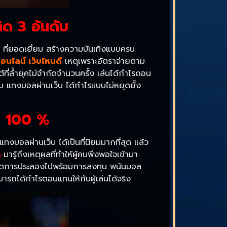
ิด 3 อันดับ
์ ที่ยอดเยี่ยม สร้างความบันเทิงแบบครบ
นไลน์ เว็บไหนดี
เหตุเพราะอัตราจ่ายตาม
ี่ล้ำยุคไม่จำกัดจำนวนครั้ง เล่นได้กำไรถอน
ับ แทงบอลผ่านเว็บ ได้กำไรแบบไม่หยุดยั้ง
ส 100 %
งบอลผ่านเว็บ ได้เป็นที่นิยมมากที่สุด แล้ว
ด
มารู้ถึงเหตุผลที่ทำให้ผู้คนพึงพอใจเข้ามา
ดสดการประลองไปพร้อมการลงทุน พนันบอล
มารถได้กำไรตอบแทนให้กับผู้เล่นได้จริง