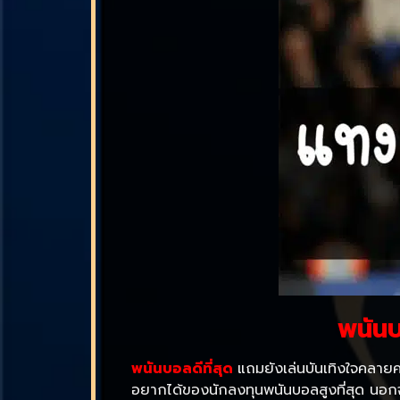
พนัน
พนันบอลดีที่สุด
แถมยังเล่นบันเทิงใจคลาย
อยากได้ของนักลงทุนพนันบอลสูงที่สุด นอกจ