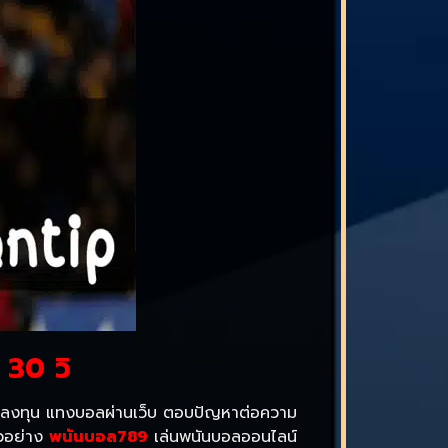
30 วิ
การลงทุน แทงบอลผ่านเว็บ ตอบปัญหาต่อความ
ัวอย่าง
พนันบอล789
เล่นพนันบอลออนไลน์