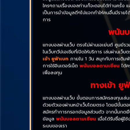
ใครๆถามเรื่องบอลท่านก็จะตอบได้ท่านครั้ง 
เป็นการนำข้อมูลดีๆไปแจกทำให้คนอื่นมีรายไ
การ
พนันบ
แทงบอลผ่านเว็บ ตรงไม่ผ่านเอเย่นต์ ศูนย์ร
ในเว็บทวีปเอเชียที่เปิดให้บริการ เล่นผ่าน
เข้า ยูฟ่าเบท
ภายใน 1 วัน สนุกกับการเดิมพั
การใช้อินเตอร์เน็ต
พนันบอลตามเซียน
ได้ค
เพื่อลงทุน
ทางเข้า ยู
แทงบอลผ่านเว็บ ขั้นตอนการสมัครลงทุนเล่นก
ด้วยตัวเองผ่านหน้าเว็บโดยตรง โดยมีขั้นตอนด
สมัครทำการกรอกข้อมูลส่วนตัว จากนั้นกดยืน
ข้อมูล
พนันบอลตามเซียน
เมื่อได้รับชื่อผู
ระบบของเรา