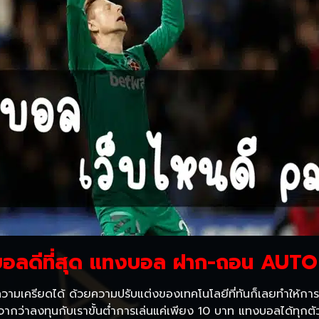
บอลดีที่สุด แทงบอล ฝาก-ถอน AUTO 
ความเครียดได้ ด้วยความปรับแต่งของเทคโนโลยีที่ทันก็เลยทำให้
ากว่าลงทุนกับเราขั้นต่ำการเล่นแค่เพียง 10 บาท แทงบอลได้ทุกต